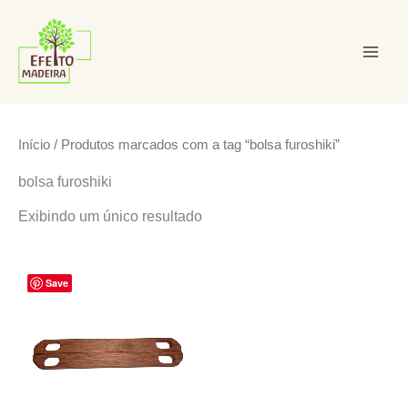
Ir
para
o
conteúdo
Efeito Madeira Ltda
Início
/ Produtos marcados com a tag “bolsa furoshiki”
bolsa furoshiki
Exibindo um único resultado
Save