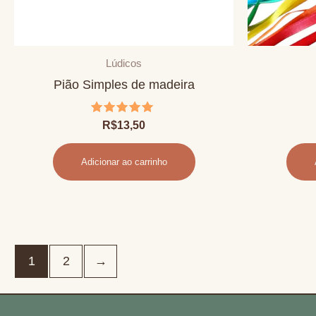
Lúdicos
Pião Simples de madeira
Avaliação
R$
13,50
5.00
de 5
Adicionar ao carrinho
1
2
→