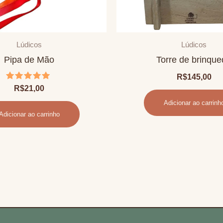
Lúdicos
Lúdicos
Pipa de Mão
Torre de brinqu
R$
145,00
Avaliação
R$
21,00
5.00
de 5
Adicionar ao carrinh
Adicionar ao carrinho