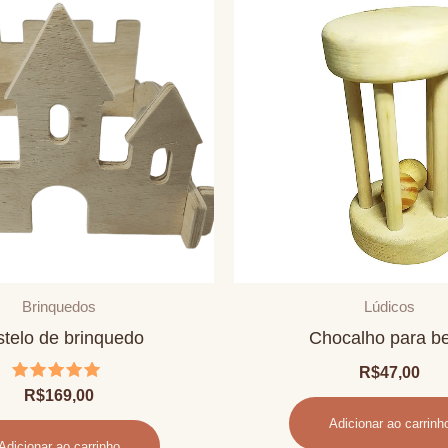
Brinquedos
Lúdicos
telo de brinquedo
Chocalho para b
R$
47,00
Avaliação
R$
169,00
5.00
de 5
Adicionar ao carrinh
Adicionar ao carrinho