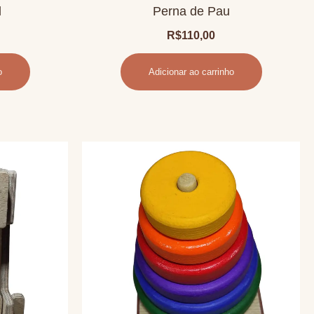
l
Perna de Pau
R$
110,00
o
Adicionar ao carrinho