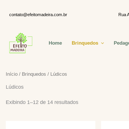
Ir
para
EEEEeeeeeeeee
contato@efeitomadeira.com.br
Rua A
o
conteúdo
Home
Brinquedos
Pedag
Efeito Madeira Ltda
Início
/
Brinquedos
/ Lúdicos
Lúdicos
Exibindo 1–12 de 14 resultados