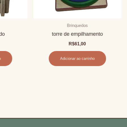
Brinquedos
edo
torre de empilhamento
R$
61,00
o
Adicionar ao carrinho