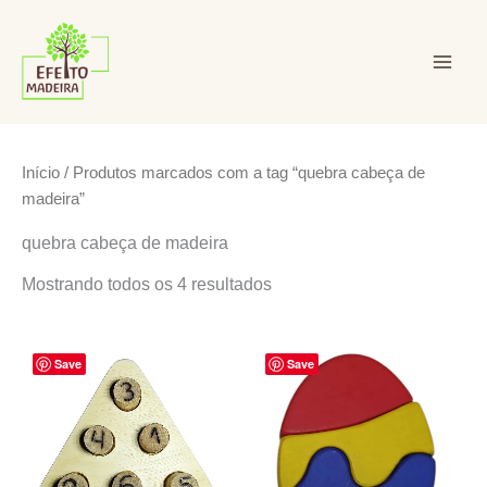
Ir
para
o
conteúdo
Efeito Madeira Ltda
Início
/ Produtos marcados com a tag “quebra cabeça de
madeira”
quebra cabeça de madeira
Mostrando todos os 4 resultados
Save
Save