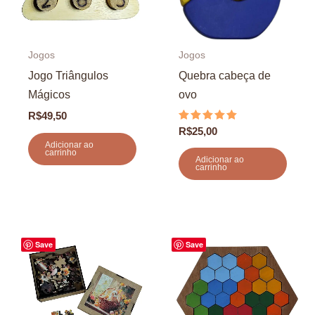
Jogos
Jogos
Jogo Triângulos
Quebra cabeça de
Mágicos
ovo
R$
49,50
Avaliação
R$
25,00
5.00
Adicionar ao
de 5
carrinho
Adicionar ao
carrinho
Save
Save