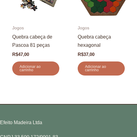
Jogos
Jogos
Quebra cabeça de
Quebra cabeça
Pascoa 81 peças
hexagonal
R$
47,00
R$
37,00
Adicionar ao
Adicionar ao
carrinho
carrinho
Efeito Madeira Ltda
CNPJ 33.500.172/0001-83