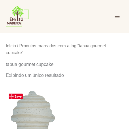
Ir
para
o
conteúdo
Efeito Madeira Ltda
Início
/ Produtos marcados com a tag “tabua gourmet
cupcake”
tabua gourmet cupcake
Exibindo um único resultado
Save