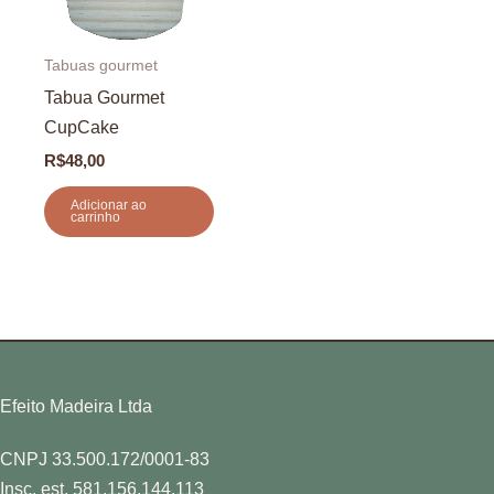
Tabuas gourmet
Tabua Gourmet
CupCake
R$
48,00
Adicionar ao
carrinho
Efeito Madeira Ltda
CNPJ 33.500.172/0001-83
Insc. est. 581.156.144.113