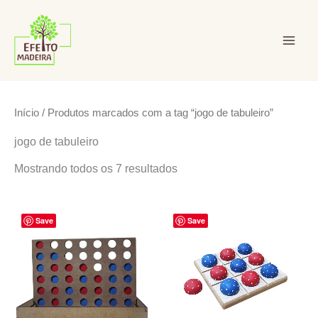
Ir
para
o
conteúdo
Efeito Madeira Ltda
Início
/ Produtos marcados com a tag “jogo de tabuleiro”
jogo de tabuleiro
Mostrando todos os 7 resultados
Save
Save