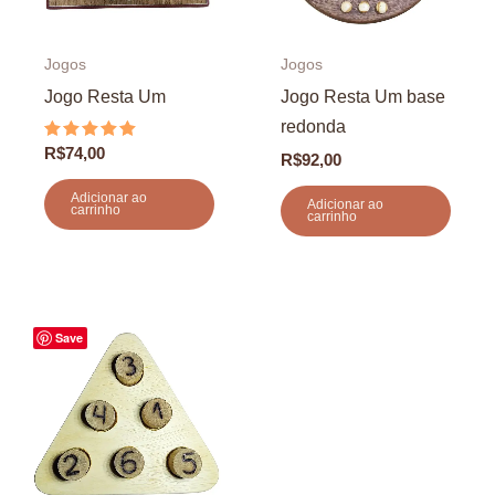
Jogos
Jogos
Jogo Resta Um
Jogo Resta Um base
redonda
Avaliação
R$
74,00
R$
92,00
5.00
de 5
Adicionar ao
Adicionar ao
carrinho
carrinho
Save