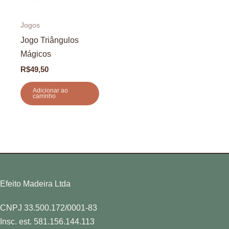
Jogos
Jogo Triângulos
Mágicos
R$
49,50
Adicionar ao
carrinho
Efeito Madeira Ltda
CNPJ 33.500.172/0001-83
Insc. est. 581.156.144.113