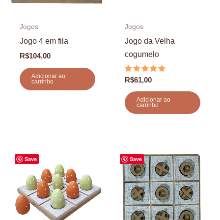
Jogos
Jogos
Jogo 4 em fila
Jogo da Velha
cogumelo
R$
104,00
Adicionar ao
Avaliação
R$
61,00
carrinho
5.00
de 5
Adicionar ao
carrinho
Save
Save