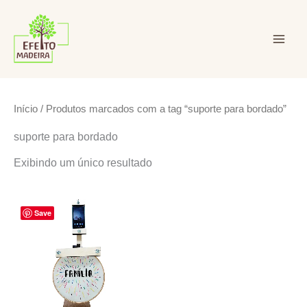
Ir
para
o
conteúdo
Efeito Madeira Ltda
Início
/ Produtos marcados com a tag “suporte para bordado”
suporte para bordado
Exibindo um único resultado
Save