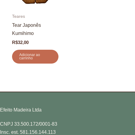
Teares
Tear Japonês
Kumihimo
R$
32,00
Adicionar ao
carrinho
Efeito Madeira Ltda
CNPJ 33.500.172/0001-83
Insc. est. 581.156.144.113