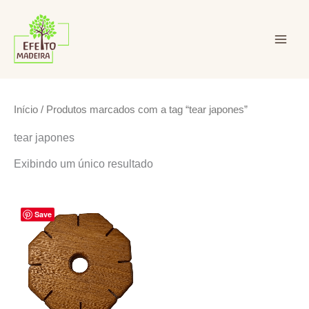
Ir
para
o
conteúdo
Efeito Madeira Ltda
Início
/ Produtos marcados com a tag “tear japones”
tear japones
Exibindo um único resultado
Save