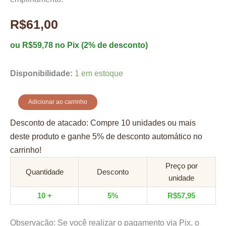
R$
61,00
ou
R$
59,78
no Pix (2% de desconto)
Disponibilidade:
1 em estoque
torre
Adicionar ao carrinho
de
empilhamento
Desconto de atacado: Compre 10 unidades ou mais
quantidade
deste produto e ganhe 5% de desconto automático no
carrinho!
Preço por
Quantidade
Desconto
unidade
10 +
5%
R$
57,95
Observação: Se você realizar o pagamento via Pix, o