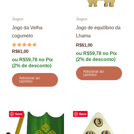
Jogos
Jogos
Jogo da Velha
Jogo de equilíbrio da
cogumelo
Lhama
R$
61,00
Avaliação
R$
61,00
ou
R$
59,78
no Pix
5.00
(2% de desconto)
de 5
ou
R$
59,78
no Pix
(2% de desconto)
Adicionar ao
carrinho
Adicionar ao
carrinho
Save
Save