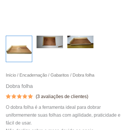
Início
/
Encadernação
/
Gabaritos
/ Dobra folha
Dobra folha
(
3
avaliações de clientes)
Avaliado
3
O dobra folha é a ferramenta ideal para dobrar
como
5.00
de 5, com
uniformemente suas folhas com agilidade, praticidade e
baseado
em
fácil de usar.
avaliações