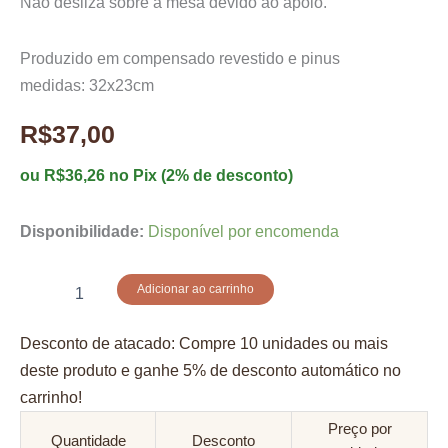
Não desliza sobre a mesa devido ao apoio.
de
clientes
Produzido em compensado revestido e pinus
medidas: 32x23cm
R$
37,00
ou
R$
36,26
no Pix (2% de desconto)
Disponibilidade:
Disponível por encomenda
Dobra
Adicionar ao carrinho
folha
quantidade
Desconto de atacado: Compre 10 unidades ou mais
deste produto e ganhe 5% de desconto automático no
carrinho!
Preço por
Quantidade
Desconto