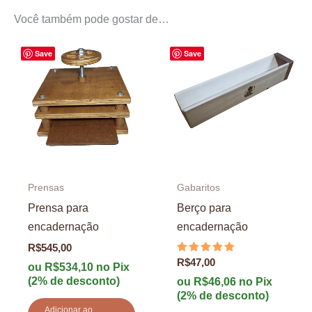
Você também pode gostar de…
Save
Save
Prensas
Gabaritos
Prensa para
Berço para
encadernação
encadernação
R$
545,00
Avaliação
R$
47,00
ou
R$
534,10
no Pix
5.00
(2% de desconto)
de 5
ou
R$
46,06
no Pix
(2% de desconto)
Adicionar ao