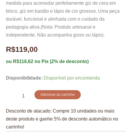
medida para acomodar perfeitamente giz de cera em
bloco, giz em bastão e lápis de cor grossos. Uma peça
durável, funcional e alinhada com o cuidado da
pedagogia ativa.(Nota: Produto artesanal e
independente. Não acompanha gizes ou lápis).
R$
119,00
ou
R$
116,62
no Pix (2% de desconto)
Disponibilidade:
Disponível por encomenda
Estojo
Adicionar ao carrinho
para
giz
Desconto de atacado: Compre 10 unidades ou mais
bloco
bastão
deste produto e ganhe 5% de desconto automático no
e
carrinho!
lapis