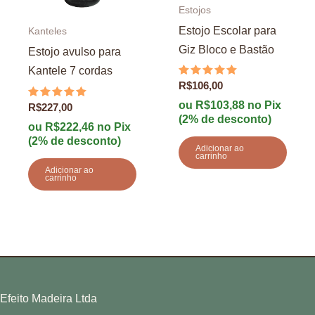
Estojos
Estojo Escolar para
Kanteles
Giz Bloco e Bastão
Estojo avulso para
Kantele 7 cordas
Avaliação
R$
106,00
5.00
de 5
ou
R$
103,88
no Pix
Avaliação
R$
227,00
5.00
(2% de desconto)
de 5
ou
R$
222,46
no Pix
(2% de desconto)
Adicionar ao
carrinho
Adicionar ao
carrinho
Efeito Madeira Ltda