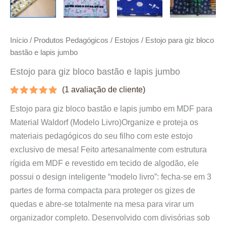
Início
/
Produtos Pedagógicos
/
Estojos
/ Estojo para giz bloco
bastão e lapis jumbo
Estojo para giz bloco bastão e lapis jumbo
(
1
avaliação de cliente)
Avaliado
1
Estojo para giz bloco bastão e lapis jumbo em MDF para
como
5.00
de 5, com
Material Waldorf (Modelo Livro)Organize e proteja os
baseado
em
materiais pedagógicos do seu filho com este estojo
avaliação
exclusivo de mesa! Feito artesanalmente com estrutura
de cliente
rígida em MDF e revestido em tecido de algodão, ele
possui o design inteligente “modelo livro”: fecha-se em 3
partes de forma compacta para proteger os gizes de
quedas e abre-se totalmente na mesa para virar um
organizador completo. Desenvolvido com divisórias sob