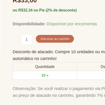
R$
33,00
ou
R$
32,34
no Pix (2% de desconto)
Disponibilidade:
Disponível por encomenda
Jogo
Adicionar ao carrinho
do
15
quantidade
Desconto de atacado: Compre 10 unidades ou ma
automático no carrinho!
Quantidade
De
10 +
Observação: Se você realizar o pagamento via 
ao preço de atacado no carrinho, garantindo 7% d