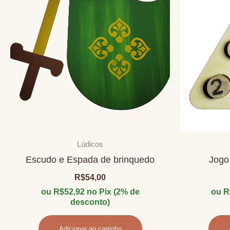
Lúdicos
Escudo e Espada de brinquedo
Jogo
R$
54,00
ou
R$
52,92
no Pix (2% de
ou
R
desconto)
Adicionar ao carrinho