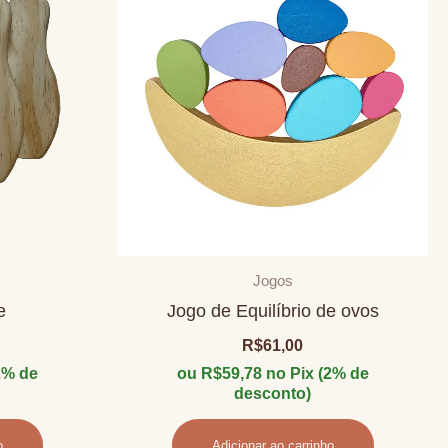
Jogos
e
Jogo de Equilíbrio de ovos
R$
61,00
2% de
ou
R$
59,78
no Pix (2% de
desconto)
o
Adicionar ao carrinho