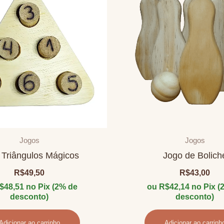
Jogos
Jogos
 Triângulos Mágicos
Jogo de Bolich
R$
49,50
R$
43,00
$
48,51
no Pix (2% de
ou
R$
42,14
no Pix (
desconto)
desconto)
Adicionar ao carrinho
Adicionar ao carrinh