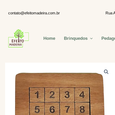
Ir
para
EEEEeeeeeeeee
contato@efeitomadeira.com.br
Rua A
o
conteúdo
Home
Brinquedos
Pedag
Efeito Madeira Ltda