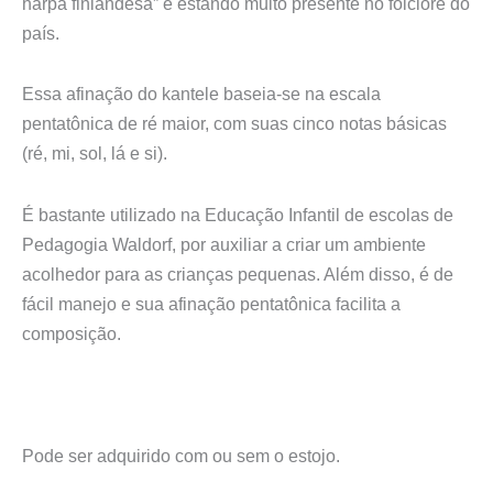
em
harpa finlandesa” e estando muito presente no folclore do
avaliações
país.
de
clientes
Essa afinação do kantele baseia-se na escala
pentatônica de ré maior, com suas cinco notas básicas
(ré, mi, sol, lá e si).
É bastante utilizado na Educação Infantil de escolas de
Pedagogia Waldorf, por auxiliar a criar um ambiente
acolhedor para as crianças pequenas. Além disso, é de
fácil manejo e sua afinação pentatônica facilita a
composição.
Pode ser adquirido com ou sem o estojo.