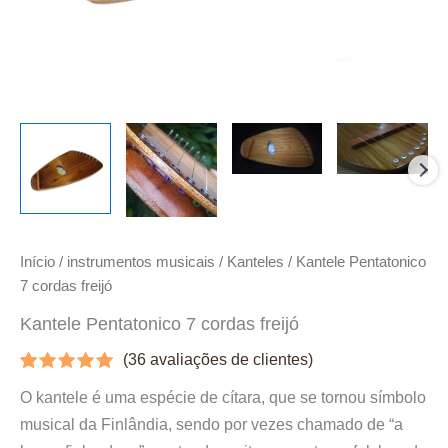
Início
/
instrumentos musicais
/
Kanteles
/ Kantele Pentatonico
7 cordas freijó
Kantele Pentatonico 7 cordas freijó
(
36
avaliações de clientes)
Avaliado
36
O kantele é uma espécie de cítara, que se tornou símbolo
como
5.00
de 5, com
musical da Finlândia, sendo por vezes chamado de “a
baseado