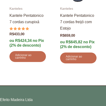
Kanteles
Kanteles
Kantele Pentatonico
Kantele Pentatonico
7 cordas curupixá
7 cordas freijó com
Estojo
Avaliação
R$
433,00
R$
659,00
5.00
de 5
ou
R$
424,34
no Pix
ou
R$
645,82
no Pix
(2% de desconto)
(2% de desconto)
Adicionar ao
Adicionar ao
carrinho
carrinho
Efeito Madeira Ltda