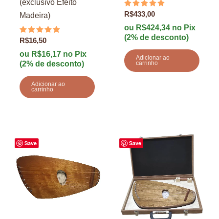
(exclusivo Efeito
Avaliação
R$
433,00
Madeira)
5.00
de 5
ou
R$
424,34
no Pix
(2% de desconto)
Avaliação
R$
16,50
5.00
de 5
ou
R$
16,17
no Pix
Adicionar ao
carrinho
(2% de desconto)
Adicionar ao
carrinho
Save
Save