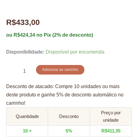
R$
433,00
ou
R$
424,34
no Pix (2% de desconto)
Disponibilidade:
Disponível por encomenda
Kantele
Adicionar ao carrinho
Pentatonico
7
Desconto de atacado: Compre 10 unidades ou mais
cordas
freijó
deste produto e ganhe 5% de desconto automático no
quantidade
carrinho!
Preço por
Quantidade
Desconto
unidade
10 +
5%
R$
411,35