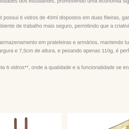
sidades dos estudantes, promovendo uma economia signifi
 possui 6 vidros de 40ml dispostos em duas fileiras, g
ente de trabalho mais seguro, permitindo que a criati
ta o armazenamento em prateleiras e armários, mantendo 
ra e 7,5cm de altura, e pesando apenas 110g, é perfei
arela 6 vidros**, onde a qualidade e a funcionalidade s