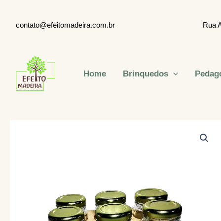
Ir
para
EEEEeeeeeeeee
contato@efeitomadeira.com.br
Rua A
o
conteúdo
Home
Brinquedos
Pedag
Efeito Madeira Ltda