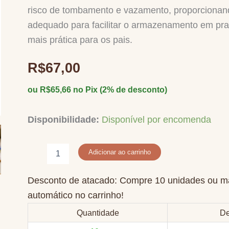
avaliações
risco de tombamento e vazamento, proporcionand
de
clientes
adequado para facilitar o armazenamento em prat
mais prática para os pais.
R$
67,00
ou
R$
65,66
no Pix (2% de desconto)
Disponibilidade:
Disponível por encomenda
Kit
Adicionar ao carrinho
para
aquarela
com
Desconto de atacado: Compre 10 unidades ou ma
6
automático no carrinho!
vidros
quantidade
Quantidade
De