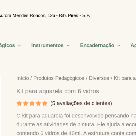
urora Mendes Roncon, 126 - Rib. Pires - S.P.
ógicos
Instrumentos
Encadernação
Ag
Início
/
Produtos Pedagógicos
/
Diversos
/ Kit para 
Kit para aquarela com 6 vidros
(
5
avaliações de clientes)
Avaliado
5
O kit para aquarela foi desenvolvido pensando n
como
5.00
de 5, com
durante as atividades de pintura. Ele ajuda a eco
baseado
contendo 6 vidros de 40ml. A estrutura conta com 
em