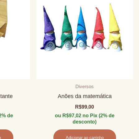
Diversos
tante
Anões da matemática
R$
99,00
(2% de
ou
R$
97,02
no Pix (2% de
desconto)
o
Adicionar ao carrinho