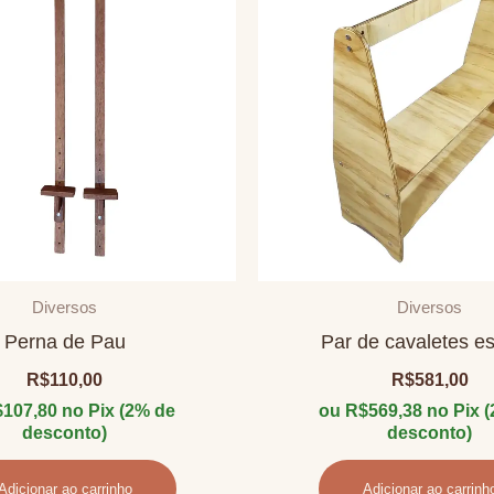
Diversos
Diversos
Perna de Pau
Par de cavaletes es
R$
110,00
R$
581,00
$
107,80
no Pix (2% de
ou
R$
569,38
no Pix 
desconto)
desconto)
Adicionar ao carrinho
Adicionar ao carrinh