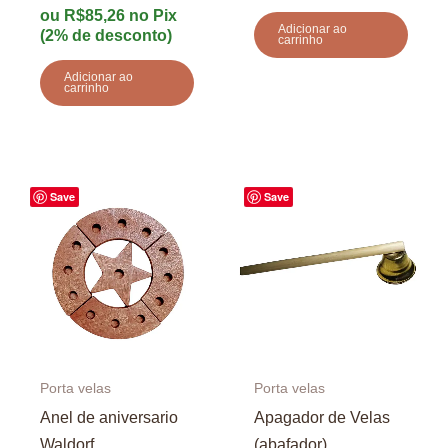
de 5
ou
R$
85,26
no Pix
Adicionar ao
(2% de desconto)
carrinho
Adicionar ao
carrinho
Save
Save
Porta velas
Porta velas
Anel de aniversario
Apagador de Velas
Waldorf
(abafador)