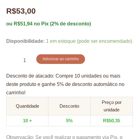
R$
53,00
ou
R$
51,94
no Pix (2% de desconto)
Disponibilidade:
1 em estoque (pode ser encomendado)
Porta
Adicionar ao carrinho
Vela
Retangular
Desconto de atacado: Compre 10 unidades ou mais
quantidade
deste produto e ganhe 5% de desconto automático no
carrinho!
Preço por
Quantidade
Desconto
unidade
10 +
5%
R$
50,35
Observação: Se você realizar o pagamento via Pix, o