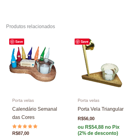
Produtos relacionados
Save
Save
Porta velas
Porta velas
Calendário Semanal
Porta Vela Triangular
das Cores
R$
56,00
ou
R$
54,88
no Pix
(2% de desconto)
Avaliação
R$
87,00
5.00