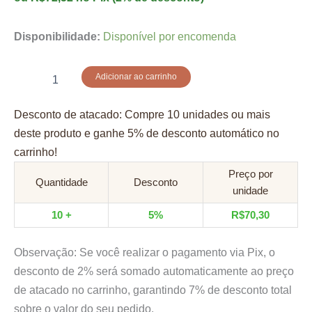
Disponibilidade:
Disponível por encomenda
Tabua
Adicionar ao carrinho
de
Aquarela
Desconto de atacado: Compre 10 unidades ou mais
com
Lousa
deste produto e ganhe 5% de desconto automático no
quantidade
carrinho!
Preço por
Quantidade
Desconto
unidade
10 +
5%
R$
70,30
Observação: Se você realizar o pagamento via Pix, o
desconto de 2% será somado automaticamente ao preço
de atacado no carrinho, garantindo 7% de desconto total
sobre o valor do seu pedido.