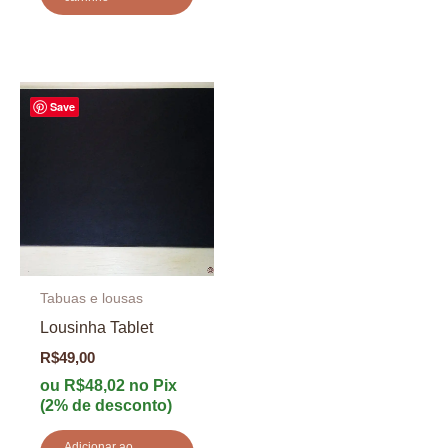
Save
Tabuas e lousas
Lousinha Tablet
R$
49,00
ou
R$
48,02
no Pix
(2% de desconto)
Adicionar ao