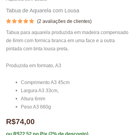
Tabua de Aquarela com Lousa
(
2
avaliações de clientes)
Avaliado
2
Tabua para aquarela produzida em madeira compensado
como
5.00
de 5, com
de 6mm com formica branca em uma face e a outra
baseado
em
pintada com tinta lousa preta.
avaliações
de
clientes
Produzida em formato, A3
Comprimento A3 45cm
Largura A3 33cm,
Altura 6mm
Peso A3 660g
R$
74,00
ou
R$
72,52
no Pix (2% de desconto)