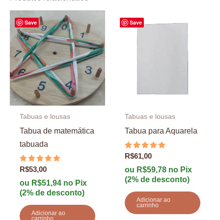
Save
Save
Tabuas e lousas
Tabuas e lousas
Tabua de matemática
Tabua para Aquarela
tabuada
Avaliação
R$
61,00
5.00
Avaliação
R$
53,00
de 5
ou
R$
59,78
no Pix
5.00
(2% de desconto)
de 5
ou
R$
51,94
no Pix
(2% de desconto)
Adicionar ao
carrinho
Adicionar ao
carrinho