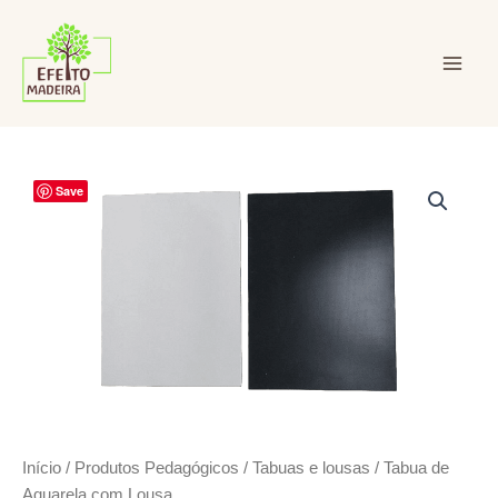
Ir
para
o
conteúdo
Efeito Madeira Ltda
Save
Início
/
Produtos Pedagógicos
/
Tabuas e lousas
/ Tabua de
Aquarela com Lousa