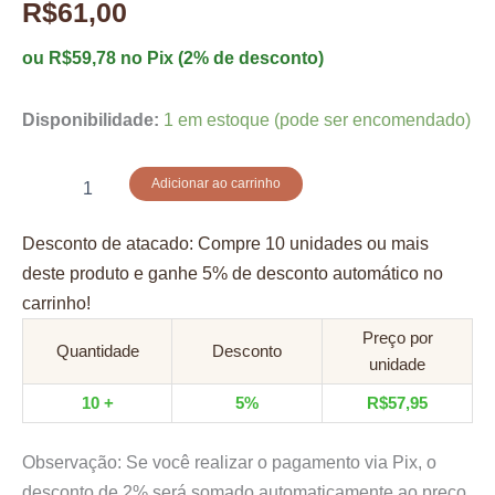
R$
61,00
ou
R$
59,78
no Pix (2% de desconto)
Disponibilidade:
1 em estoque (pode ser encomendado)
Jogo
Adicionar ao carrinho
da
memória
Desconto de atacado: Compre 10 unidades ou mais
quantidade
deste produto e ganhe 5% de desconto automático no
carrinho!
Preço por
Quantidade
Desconto
unidade
10 +
5%
R$
57,95
Observação: Se você realizar o pagamento via Pix, o
desconto de 2% será somado automaticamente ao preço