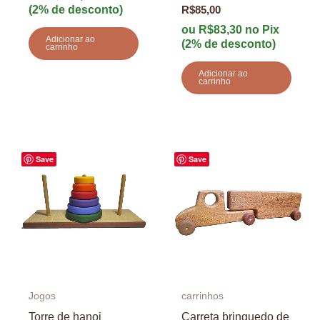
(2% de desconto)
Avaliação
R$
85,00
5.00
de 5
ou
R$
83,30
no Pix
Adicionar ao
(2% de desconto)
carrinho
Adicionar ao
carrinho
Save
Save
Jogos
carrinhos
Torre de hanoi
Carreta brinquedo de